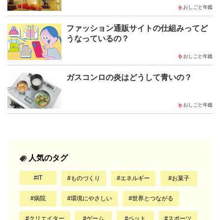
おしごと年鑑
ファッション通販サイトの仕組みってど
うなっているの？
おしごと年鑑
ガスコンロの炎はどうして青いの？
おしごと年鑑
人気のタグ
IT
ものづくり
エネルギー
お菓子
病院
環境にやさしい
世界とつながる
クリエイター
ゲーム
ペット
スポーツ