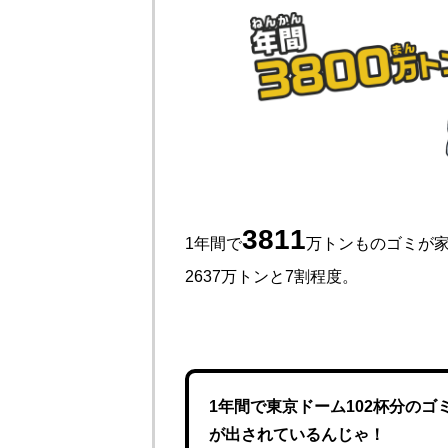
3811
1年間で
万トンものゴミが
2637万トンと7割程度。
1年間で東京ドーム102杯分のゴ
が出されているんじゃ！