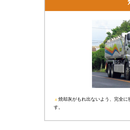
▲
焼却灰がもれ出ないよう、完全に
す。