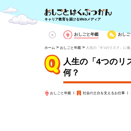
キャリア教育を届けるWebメディア
おしごと年鑑
おしご
>
>
ホーム
おしごと年鑑
人生の「4つのリスク」に備
人生の「4つのリ
何？
おしごと年鑑
社会の土台を支える
お仕事