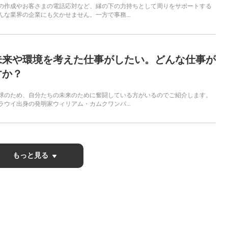
の作成やお客さまの電話応対など、縁の下の力持ちとして周りをサポートする
んな業界の企業にも欠かせません。一方で事務...
未来や環境を考えた仕事がしたい。どんな仕事が
すか？
球のため、自分たちの未来のために奮闘している方がいるのでご紹介します。
ラウイ出身の発明家ウィリアム・カムクワンバ...
もっと見る