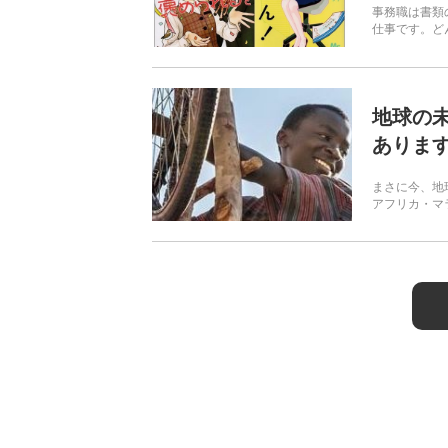
事務職は書類
仕事です。ど
地球の
ありま
まさに今、地
アフリカ・マ