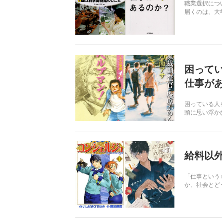
職業選択につ
届くのは、大
困って
仕事が
困っている人
頭に思い浮かび
給料以
「仕事という
か、社会とど