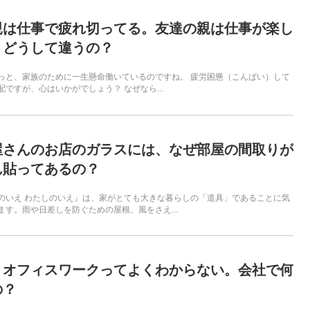
親は仕事で疲れ切ってる。友達の親は仕事が楽し
。どうして違うの？
っと、家族のために一生懸命働いているのですね。 疲労困憊（こんぱい）して
ですが、心はいかがでしょう？ なぜなら...
屋さんのお店のガラスには、なぜ部屋の間取りが
ん貼ってあるの？
のいえ わたしのいえ』は、家がとても大きな暮らしの「道具」であることに気
ます。雨や日差しを防ぐための屋根、風をさえ...
、オフィスワークってよくわからない。会社で何
の？