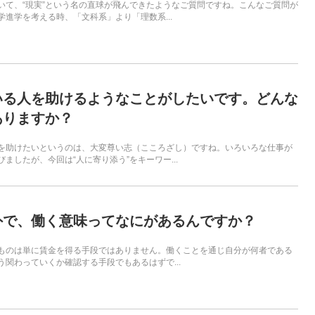
いて、“現実”という名の直球が飛んできたようなご質問ですね。こんなご質問が
学進学を考える時、「文科系」より「理数系...
いる人を助けるようなことがしたいです。どんな
ありますか？
を助けたいというのは、大変尊い志（こころざし）ですね。いろいろな仕事が
ましたが、今回は“人に寄り添う”をキーワー...
外で、働く意味ってなにがあるんですか？
ものは単に賃金を得る手段ではありません。働くことを通じ自分が何者である
う関わっていくか確認する手段でもあるはずで...