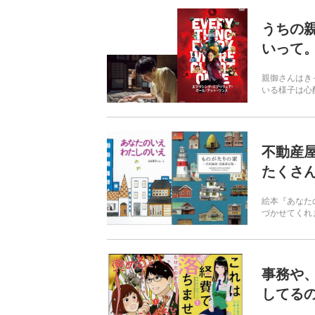
うちの
いって
親御さんはき
いる様子は心配
不動産
たくさ
絵本『あなた
づかせてくれ
事務や
してる