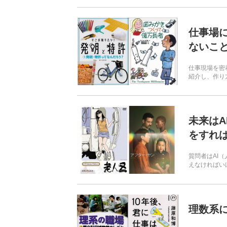
仕事場
ないこ
仕事現場を密
紹介し、作り
未来は
をすれ
質問者はAI
えなければいけ
理数系