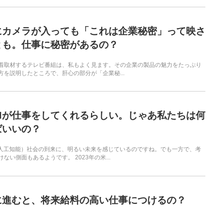
にカメラが入っても「これは企業秘密」って映さ
とも。仕事に秘密があるの？
着取材するテレビ番組は、私もよく見ます。その企業の製品の魅力をたっぷり
方を説明したところで、肝心の部分が「企業秘...
AIが仕事をしてくれるらしい。じゃあ私たちは何
ばいいの？
（人工知能）社会の到来に、明るい未来を感じているのですね。でも一方で、考
ない側面もあるようです。 2023年の米...
に進むと、将来給料の高い仕事につけるの？