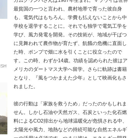
カムクワンバさんは1987年生まれ。マラウイは世界
最貧国の一つと言われ、農村地帯で育った彼自身
も、電気代はもちろん、学費も払えないことから中
学校を退学することに。それでも独学で電気工学を
学び、風力発電を開発。その技術が、地域が干ばつ
に見舞われて農作物が育たず、飢餓の危機に直面し
た時、ポンプで畑に水を引くことに役立ったので
す。この時、わずか14歳。功績を認められた彼はア
ISH
メリカのダートマス大学へ留学。さらに軌跡は書籍
となり、『風をつかまえた少年』として映画化もさ
れました。
彼の行動は「家族を救うため」だったのかもしれま
せん。しかし石油や天然ガス、石炭といった化石燃
料によるCO2排出から地球温暖化が危惧される中、
太陽光や風力、地熱などの持続可能な自然エネルギ