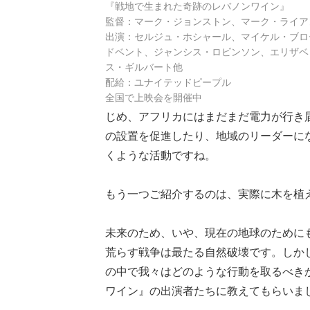
『戦地で生まれた奇跡のレバノンワイン』
監督：マーク・ジョンストン、マーク・ライア
出演：セルジュ・ホシャール、マイケル・ブロ
ドベント、ジャンシス・ロビンソン、エリザベ
ス・ギルバート他
配給：ユナイテッドピープル
全国で上映会を開催中
じめ、アフリカにはまだまだ電力が行き
の設置を促進したり、地域のリーダーに
くような活動ですね。
もう一つご紹介するのは、実際に木を植
未来のため、いや、現在の地球のために
荒らす戦争は最たる自然破壊です。しか
の中で我々はどのような行動を取るべき
ワイン』の出演者たちに教えてもらいま