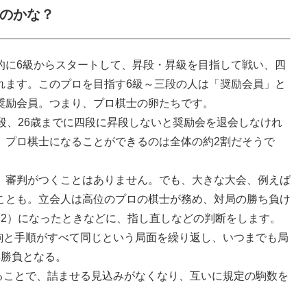
のかな？
的に6級からスタートして、昇段・昇級を目指して戦い、四
れます。このプロを目指す6級～三段の人は「奨励会員」と
奨励会員。つまり、プロ棋士の卵たちです。
段、26歳までに四段に昇段しないと奨励会を退会しなけれ
、プロ棋士になることができるのは全体の約2割だそうで
、審判がつくことはありません。でも、大きな大会、例えば
ことも。立会人は高位のプロの棋士が務め、対局の勝ち負け
※2）になったときなどに、指し直しなどの判断をします。
ち駒と手順がすべて同じという局面を繰り返し、いつまでも局
無勝負となる。
入ることで、詰ませる見込みがなくなり、互いに規定の駒数を