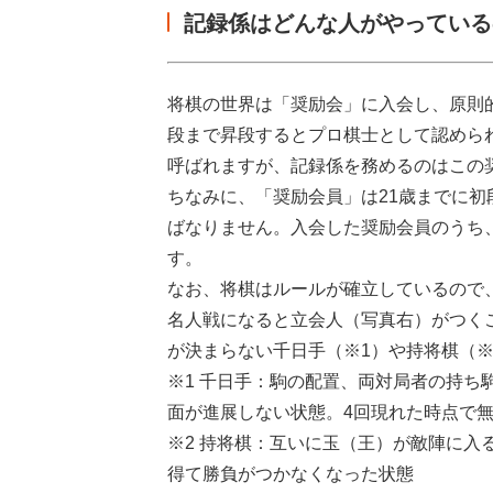
記録係はどんな人がやっている
将棋の世界は「奨励会」に入会し、原則
段まで昇段するとプロ棋士として認めら
呼ばれますが、記録係を務めるのはこの
ちなみに、「奨励会員」は21歳までに初
ばなりません。入会した奨励会員のうち
す。
なお、将棋はルールが確立しているので
名人戦になると立会人（写真右）がつく
が決まらない千日手（※1）や持将棋（
※1 千日手：駒の配置、両対局者の持
面が進展しない状態。4回現れた時点で
※2 持将棋：互いに玉（王）が敵陣に
得て勝負がつかなくなった状態