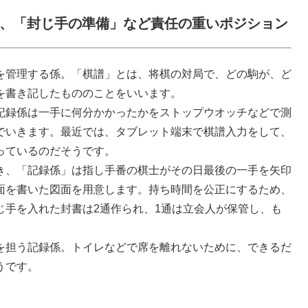
、「封じ手の準備」など責任の重いポジション
を管理する係。「棋譜」とは、将棋の対局で、どの駒が、ど
を書き記したもののことをいいます。
記録係は一手に何分かかったかをストップウオッチなどで測
でいきます。最近では、タブレット端末で棋譜入力をして、
っているのだそうです。
き、「記録係」は指し手番の棋士がその日最後の一手を矢印
面を書いた図面を用意します。持ち時間を公正にするため、
じ手を入れた封書は2通作られ、1通は立会人が保管し、も
。
を担う記録係。トイレなどで席を離れないために、できるだ
うです。