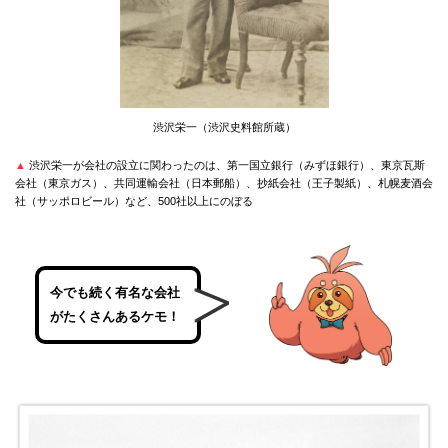
渋沢栄一（渋沢史料館所蔵）
▲
渋沢栄一が会社の設立に関わったのは、第一国立銀行（みずほ銀行）、東京瓦斯
会社（東京ガス）、共同運輸会社（日本郵船）、抄紙会社（王子製紙）、札幌麦酒会
社（サッポロビール）など、500社以上にのぼる
今でも続く有名な会社
がたくさんあるケモ！