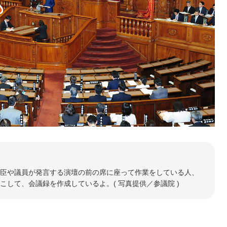
臣や議員が発言する演壇の前の席に座って作業をしている人、
して、会議録を作成しているよ。( 写真提供／参議院 )