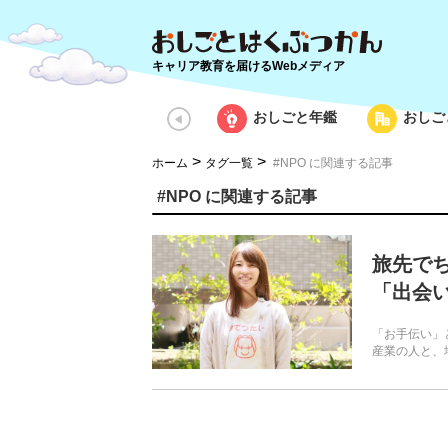
キャリア教育を届けるWebメディア
おしごと年鑑
おしご
>
>
ホーム
タグ一覧
#NPO に関連する記事
#NPO に関連する記事
旅先で
「出会
「お手伝い」
産業の人と、