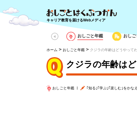
キャリア教育を届けるWebメディア
おしごと年鑑
おしご
>
>
ホーム
おしごと年鑑
クジラの年齢はどうやって
クジラの年齢はど
おしごと年鑑
｢知る｣｢学ぶ｣｢楽しむ｣を
かな