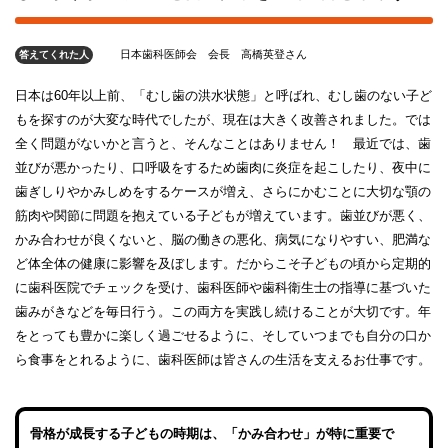
日本歯科医師会 会長 高橋英登さん
答えてくれた人
日本は60年以上前、「むし歯の洪水状態」と呼ばれ、むし歯のない子ど
もを探すのが大変な時代でしたが、現在は大きく改善されました。では
全く問題がないかと言うと、そんなことはありません！ 最近では、歯
並びが悪かったり、口呼吸をするため歯肉に炎症を起こしたり、夜中に
歯ぎしりやかみしめをするケースが増え、さらにかむことに大切な顎の
筋肉や関節に問題を抱えている子どもが増えています。歯並びが悪く、
かみ合わせが良くないと、脳の働きの悪化、病気になりやすい、肥満な
ど体全体の健康に影響を及ぼします。だからこそ子どもの頃から定期的
に歯科医院でチェックを受け、歯科医師や歯科衛生士の指導に基づいた
歯みがきなどを毎日行う。この両方を実践し続けることが大切です。年
をとっても豊かに楽しく過ごせるように、そしていつまでも自分の口か
ら食事をとれるように、歯科医師は皆さんの生活を支えるお仕事です。
骨格が成長する子どもの時期は、「かみ合わせ」が特に重要で