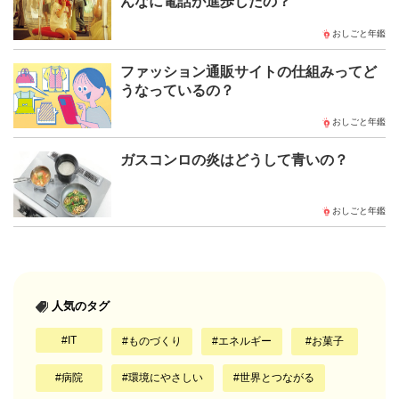
んなに電話が進歩したの？
おしごと年鑑
ファッション通販サイトの仕組みってど
うなっているの？
おしごと年鑑
ガスコンロの炎はどうして青いの？
おしごと年鑑
人気のタグ
IT
ものづくり
エネルギー
お菓子
病院
環境にやさしい
世界とつながる