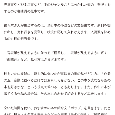
児童書やビジネス書など、本のジャンルごとに分かれた棚の「管理」を
するのが書店員の仕事です。
佐々木さんが担当するのは、単行本の小説などの文芸書です。新刊を棚
に出し、売れ行きを見守り、状況に応じて入れかえます。入荷数を決め
るのも棚の担当者です。
「背表紙が見えるように並べる『棚差し』、表紙が見えるように置く
『面陳列』など、見せ方はさまざまです」
棚をいかに新鮮に、魅力的に保つかが書店員の腕の見せどころ。「作者
の五十音順に並べるだけではおもしろみがない。この本を読むならあの
本も好きかな、という視点で並べることもあります。また、作中に本が
出てくる作品の場合は、その本も合わせて紹介するなど工夫します」
空いた時間を使い、おすすめの本の紹介文「ポップ」を書きます。たと
えば、日本人の名前の歴史をたどった新書『氏名の誕生』（尾脇秀和