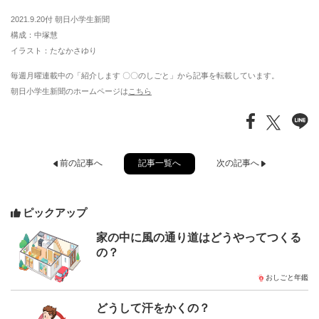
2021.9.20付 朝日小学生新聞
構成：中塚慧
イラスト：たなかさゆり
毎週月曜連載中の「紹介します 〇〇のしごと」から記事を転載しています。
朝日小学生新聞のホームページは
こちら
記事一覧へ
前の記事へ
次の記事へ
ピックアップ
家の中に風の通り道はどうやってつくる
の？
おしごと年鑑
どうして汗をかくの？