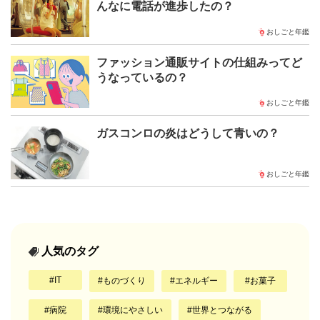
んなに電話が進歩したの？
おしごと年鑑
ファッション通販サイトの仕組みってど
うなっているの？
おしごと年鑑
ガスコンロの炎はどうして青いの？
おしごと年鑑
人気のタグ
IT
ものづくり
エネルギー
お菓子
病院
環境にやさしい
世界とつながる