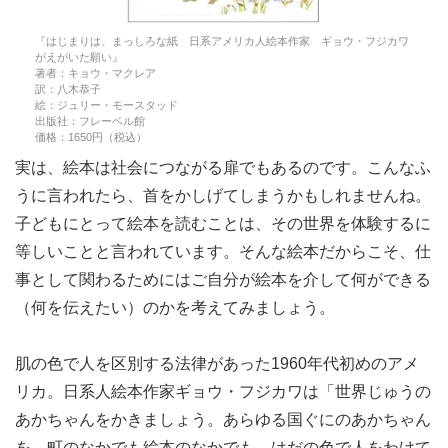
『はじまりは、まっしろな紙 日系アメリカ人絵本作家 ギョウ・フジカワ
がえがいた願い』
著者：キョウ・マクレア
訳：八木恭子
絵：ジュリー・モースタッド
出版社：フレーベル館
価格：1650円（税込）
実は、絵本は社会につながる扉でもあるのです。こんなふ
うに言われたら、首をかしげてしまうかもしれませんね。
子どもにとって絵本を読むことは、その世界を体験するに
等しいことと言われています。そんな絵本だからこそ、仕
事として関わるためにはご自分が絵本を介して何ができる
（何を伝えたい）のかを考えてみましょう。
肌の色で人を区別する法律があった1960年代初めのアメ
リカ。日系人絵本作家ギョウ・フジカワは「世界じゅうの
あかちゃんをかきましょう。あらゆる国ぐにのあかちゃん
を。町のなかでも絵本のなかでも、はだの色で人をわけて