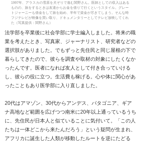
1997年、アラスカの雪原を犬ぞりで進む関野さん。医師としての収入はある
ものの、旅をするときは友達からお金を借りて行くというスタイル。グレー
トジャーニーも借金をして旅を始め、半年で資金が尽きてしまう。そんな時
フジテレビが映像を買い取り、ドキュメンタリーとしてテレビ放映してくれ
た（写真提供：関野さん）
法学部を卒業後に社会学部に学士編入しました。将来の職
業を考えたとき、写真家、ジャーナリスト、研究者などの
選択肢がありました。でもずっと先住民と同じ屋根の下で
暮らしてきたので、彼らを調査や取材の対象にしたくなか
ったんです。医者になれば友人として付き合っていける
し、彼らの役に立つ。生活費も稼げる。心や体に関心があ
ったこともあり医学部に入り直しました。
20代はアマゾン、30代からアンデス、パタゴニア、ギア
ナ高地など範囲を広げつつ南米に20年以上通っているうち
に、先住民が日本人と似ていることに気付いて。「この人
たちは一体どこから来たんだろう」という疑問が生まれ、
アフリカに誕生した人類が移動したルートを逆にたどる