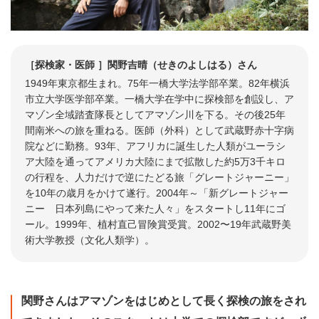
［探検家・医師 ］関野吉晴（せきのよしはる）さん
1949年東京都生まれ。75年一橋大学法学部卒業。82年横浜
市立大学医学部卒業。一橋大学在学中に探検部を創設し、ア
マゾン全域踏査隊長としてアマゾン川を下る。その後25年
間南米への旅を重ねる。医師（外科）として武蔵野赤十字病
院などに勤務。93年、アフリカに誕生した人類がユーラシ
ア大陸を通ってアメリカ大陸にまで拡散した約5万3千キロ
の行程を、人力だけで逆にたどる旅「グレートジャーニー」
を10年の歳月をかけて遂行。2004年～「新グレートジャー
ニー 日本列島にやって来た人々」をスタートし11年にゴ
ール。1999年、植村直己冒険賞受賞。2002〜19年武蔵野美
術大学教授（文化人類学）。
関野さんはアマゾンをはじめとして長く探検の旅をされ