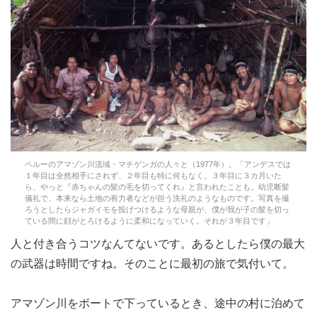
ペルーのアマゾン川流域・マチゲンガの人々と（1977年）。「アンデスでは
１年目は全然相手にされず、２年目も特に何もなく。３年目に３カ月いた
ら、やっと『赤ちゃんの髪の毛を切ってくれ』と言われたことも。幼児断髪
儀礼で、本来なら土地の有力者などが担う洗礼のようなものです。写真を撮
ろうとしたらジャガイモを投げつけるような母親が、僕が我が子の髪を切っ
ている間に顔がとろけるように柔和になっていく。それが３年目です」
人と付き合うコツなんてないです。あるとしたら僕の最大
の武器は時間ですね。そのことに最初の旅で気付いて。
アマゾン川をボートで下っているとき、途中の村に泊めて