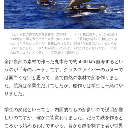
（上）手製の斧で丸木舟を作る（2008年）。（下）帆に風をいっぱいに受け
て航海する縄文号とパクール号（09～11年）。「最初は缶詰の缶切りができ
なかった学生たちですが、最後は鉈（なた）で開けられるほどたくましくな
っていきました。『僕たちが変わったのは、それだけじゃないです』って彼
らは言いますけど（笑）」（写真提供：関野さん）
全部自然の素材で作った丸木舟で約5000 km 航海するとい
うのが「海のルート」です。グラスファイバーのカヌーで
は面白くないと思って、全て自然の素材で船を作りまし
た。航海は卒業生だけでしたが、船作りは学生も一緒にや
りました。
学生の変化といっても、内面的なものが多いので説明が難
しいのですが、確かに皆変わりました。だって鉄を作ると
ころから始めるわけですから。昔から鉄を制する者が世界