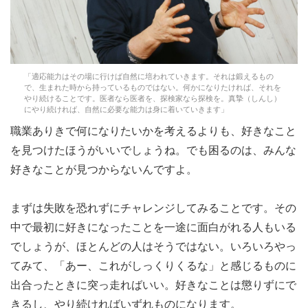
「適応能力はその場に行けば自然に培われていきます。それは鍛えるもの
で、生まれた時から持っているものではない。何かになりたければ、それを
やり続けることです。医者なら医者を、探検家なら探検を。真摯（しんし）
にやり続ければ、自然に必要な能力は身に着いていきます」
職業ありきで何になりたいかを考えるよりも、好きなこと
を見つけたほうがいいでしょうね。でも困るのは、みんな
好きなことが見つからないんですよ。
まずは失敗を恐れずにチャレンジしてみることです。その
中で最初に好きになったことを一途に面白がれる人もいる
でしょうが、ほとんどの人はそうではない。いろいろやっ
てみて、「あー、これがしっくりくるな」と感じるものに
出合ったときに突っ走ればいい。好きなことは懲りずにで
きるし、やり続ければいずれものになります。