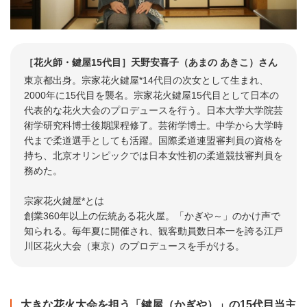
［花火師・鍵屋15代目］天野安喜子（あまの あきこ）さん
東京都出身。宗家花火鍵屋*14代目の次女として生まれ、
2000年に15代目を襲名。宗家花火鍵屋15代目として日本の
代表的な花火大会のプロデュースを行う。日本大学大学院芸
術学研究科博士後期課程修了。芸術学博士。中学から大学時
代まで柔道選手としても活躍。国際柔道連盟審判員の資格を
持ち、北京オリンピックでは日本女性初の柔道競技審判員を
務めた。
宗家花火鍵屋*とは
創業360年以上の伝統ある花火屋。「かぎや～」のかけ声で
知られる。毎年夏に開催され、観客動員数日本一を誇る江戸
川区花火大会（東京）のプロデュースを手がける。
大きな花火大会を担う「鍵屋（かぎや）」の15代目当主