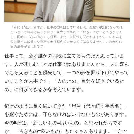
「私には娘がいますが、仕事の強制はしていません。鍵屋16代目になってほ
しいという期待はありますが、花火が最終的に『好き』でないとできません
し、同時に『心の強さ』も必要。また、人間性も問われますから、のれんを
受け継ぐには様々な重圧を乗り越えていかなくてはなりません。これからの
娘の成長が楽しみです」
仕事って、必ず誰かのお役に立てるものだと思っていま
す。人が悲しむことは仕事ではありませんから。人に喜ん
でもらえることを優先して、一つの夢を掘り下げてやって
いくことが大事です。「人のため、自分を好きでいるた
め」に何ができるかを考えています。
鍵屋のように長く続いてきた「屋号（代々続く事業名）」
を継ぐためには、守らなければいけないものがあります。
今の時代は「新しいもの=良いもの」と思われがちです
が、「古きもの=良いもの」もたくさんあります。一方で