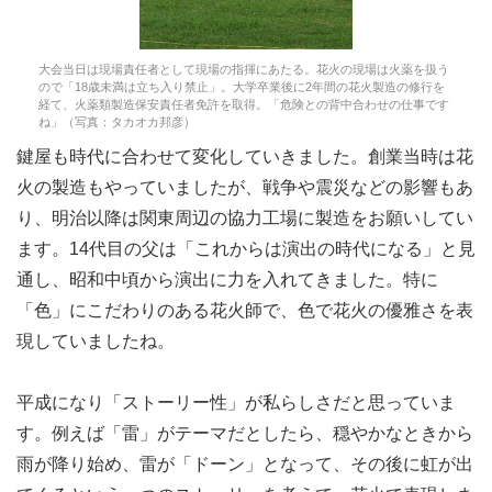
大会当日は現場責任者として現場の指揮にあたる。花火の現場は火薬を扱う
ので「18歳未満は立ち入り禁止」。大学卒業後に2年間の花火製造の修行を
経て、火薬類製造保安責任者免許を取得。「危険との背中合わせの仕事です
ね」（写真：タカオカ邦彦）
鍵屋も時代に合わせて変化していきました。創業当時は花
火の製造もやっていましたが、戦争や震災などの影響もあ
り、明治以降は関東周辺の協力工場に製造をお願いしてい
ます。14代目の父は「これからは演出の時代になる」と見
通し、昭和中頃から演出に力を入れてきました。特に
「色」にこだわりのある花火師で、色で花火の優雅さを表
現していましたね。
平成になり「ストーリー性」が私らしさだと思っていま
す。例えば「雷」がテーマだとしたら、穏やかなときから
雨が降り始め、雷が「ドーン」となって、その後に虹が出