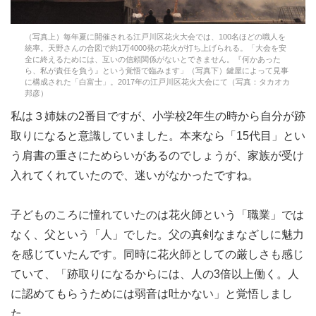
（写真上）毎年夏に開催される江戸川区花火大会では、100名ほどの職人を
統率。天野さんの合図で約1万4000発の花火が打ち上げられる。「大会を安
全に終えるためには、互いの信頼関係がないとできません。『何かあった
ら、私が責任を負う』という覚悟で臨みます」（写真下）鍵屋によって見事
に構成された「白富士」。2017年の江戸川区花火大会にて（写真：タカオカ
邦彦）
私は３姉妹の2番目ですが、小学校2年生の時から自分が跡
取りになると意識していました。本来なら「15代目」とい
う肩書の重さにためらいがあるのでしょうが、家族が受け
入れてくれていたので、迷いがなかったですね。
子どものころに憧れていたのは花火師という「職業」では
なく、父という「人」でした。父の真剣なまなざしに魅力
を感じていたんです。同時に花火師としての厳しさも感じ
ていて、「跡取りになるからには、人の3倍以上働く。人
に認めてもらうためには弱音は吐かない」と覚悟しまし
た。