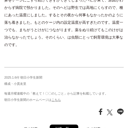
鼻をケージにこすり続けてきずができてしまったヘビが来て、原因がわ
からず病院で預かりました。そのヘビは野生では高地にくらすので、種
にあった温度にしました。するとその夜から何事もなかったかのように
落ち着きました。もとのケージ内の設定温度が高すぎたのです。温度一
つでも、まちがうとけがにつながります。薬をぬり続けてもこのけがは
治らなかったでしょう。そのくらい、は虫類にとって飼育環境は大事な
のです。
2025.1.6付 朝日小学生新聞
構成・小貫友里
毎週月曜連載中の「教えて！〇〇のしごと」から記事を転載しています。
朝日小学生新聞のホームページは
こちら