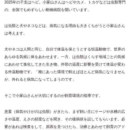
2025年の干支はヘビ。小家山さんはヘビやカメ、トカゲなどは虫類専門
の、全国でもめずらしい動物病院を開いています。
は虫類と犬やネコなどは、病気になる理由も大きくちがうと小家山さん
は考えます。
犬やネコは人間と同じ、自分で体温を保とうとする恒温動物で、世界の
あらゆる気候に体をあわせます。一方、は虫類はくらす地域ごとの気候
にあわせて進化してきた生き物。外部の温度に影響を受けて体温が変わ
る外温動物です。「種にあった環境で飼えばほとんど病気になりません
が、外れると病気になってしまうのです」
そこで小家山さんが大切にするのが飼育環境の指導です。
患畜（病気やけがのは虫類）がきたら、まず飼い主にケージや水槽の広
さや温度、えさの頻度などを聞き、その後病状を話してもらいます。必
要があれば検査をして、原因を見つけたら、治療とあわせて飼育のアド