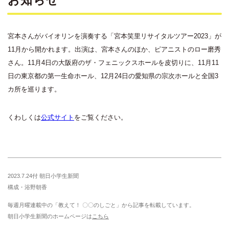
宮本さんがバイオリンを演奏する「宮本笑里リサイタルツアー2023」が
11月から開かれます。出演は、宮本さんのほか、ピアニストのロー磨秀
さん。11月4日の大阪府のザ・フェニックスホールを皮切りに、11月11
日の東京都の第一生命ホール、12月24日の愛知県の宗次ホールと全国3
カ所を巡ります。
くわしくは
公式サイト
をご覧ください。
2023.7.24付 朝日小学生新聞
構成・浴野朝香
毎週月曜連載中の「教えて！ 〇〇のしごと」から記事を転載しています。
朝日小学生新聞のホームページは
こちら